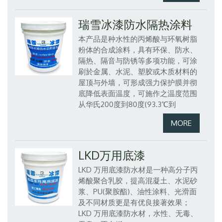
瑞雪冰漆防水隔热涂料
本产品是种水性的丙烯酸与环氧树脂
粉体的合成涂料，具有环保、防水、
隔热、隔音与防锈等多项功能，可涂
刷於金属、水泥、塑胶或木质材料的
屋顶与外墙，可形成强力保护膜并彻
底降低表面温度，可施作之温度范围
从华氏200度到80度(93.3℃到
LKD万用底漆
LKD
万用底漆防水材是一种高分子丙
烯酸聚合乳胶，提高混凝土、水泥砂
浆、PU(聚胺酯)、油性涂料、光滑面
及不同材质更是有优良接著效果；
LKD
万用底漆防水材，水性、无毒、