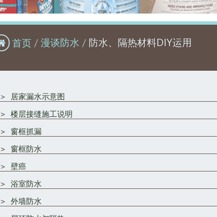
首页
漫谈防水
防水、隔热材料DIY运用
＞
居家漏水示意图
＞
楼层接缝施工说明
＞
窗框抓漏
＞
窗框防水
＞
壁癌
＞
浴室防水
＞
外墙防水