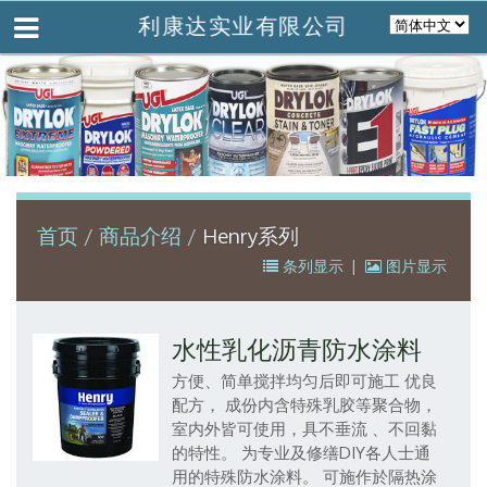
利康达实业有限公司
首页
商品介绍
Henry系列
条列显示
|
图片显示
水性乳化沥青防水涂料
方便、简单搅拌均匀后即可施工
优良
配方， 成份内含特殊乳胶等聚合物，
室内外皆可使用，具不垂流 、不回黏
的特性。
为专业及修缮DIY各人士通
用的特殊防水涂料。
可施作於隔热涂