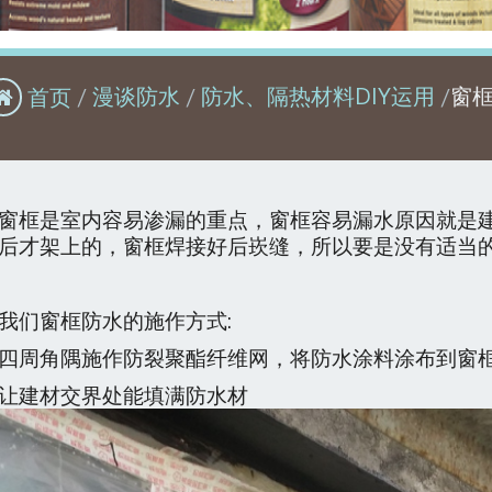
首页
漫谈防水
防水、隔热材料DIY运用
窗
窗框是室内容易渗漏的重点，窗框容易漏水原因就是
后才架上的，窗框焊接好后崁缝，所以要是没有适当
我们窗框防水的施作方式
:
四周角隅施作防裂聚酯纤维网，将防水涂料涂布到窗
让建材交界处能填满防水材