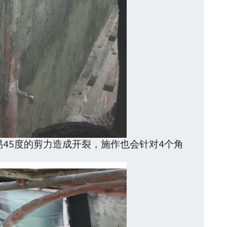
易
45
度的剪力造成开裂，施作也会针对
4
个角
。