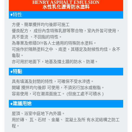
HENRY ASPHALT EMULSION
水性乳化瀝青防水塗料
♦特性
方便、簡單攪拌均勻後即可施工
優良配方， 成份內含特殊乳膠等聚合物，室內外皆可使用，
具不垂流 、不回黏的特性。
為專業及修繕DIY各人士通用的特殊防水塗料。
可施作於隔熱塗料之中 、底塗，其穩定及耐候性均佳，永不
龜裂。
亦可用於地面下，地基及擋土牆的防水、防潮。
♦特點
具有填滿及封閉的特性，可確保不受水滲透。
開罐 攪拌均勻後即 可使用，不須另行加水或樹脂。
容易使用，可在潮濕面施工。 (但施工處不可積水 )
♦建議用途
屋頂、浴室中庭地下內外牆。
用於磚、 瓦、石材 、金屬、 混凝土及所 有水泥結構之防工
程。