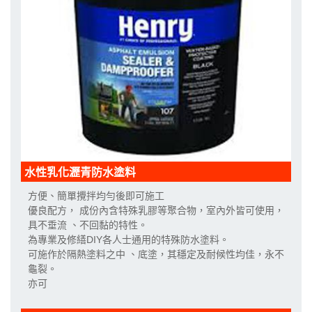
水性乳化瀝青防水塗料
方便、簡單攪拌均勻後即可施工
優良配方， 成份內含特殊乳膠等聚合物，室內外皆可使用，
具不垂流 、不回黏的特性。
為專業及修繕DIY各人士通用的特殊防水塗料。
可施作於隔熱塗料之中 、底塗，其穩定及耐候性均佳，永不
龜裂。
亦可