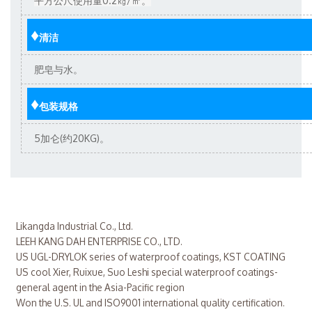
平方公尺使用量0.2㎏/㎡。
♦
清洁
肥皂与水。
♦
包装规格
5
加仑(约20KG)。
Likangda Industrial Co., Ltd.
LEEH KANG DAH ENTERPRISE CO., LTD.
US UGL-DRYLOK series of waterproof coatings, KST COATING
US cool Xier, Ruixue, Suo Leshi special waterproof coatings-
general agent in the Asia-Pacific region
Won the U.S. UL and ISO9001 international quality certification.