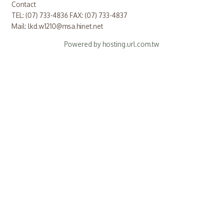
Contact
TEL: (07) 733-4836 FAX: (07) 733-4837
Mail: lkd.w1210@msa.hinet.net
Powered by hosting.url.com.tw