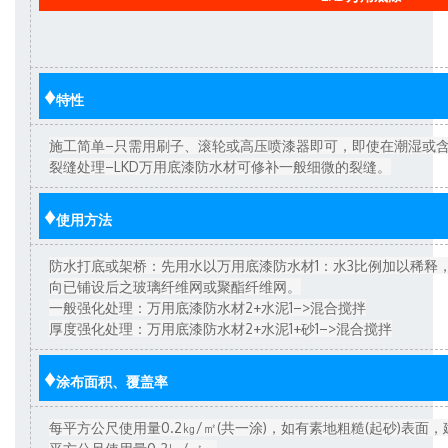
♦
特性
施工简单–只需用刷子、滚轮或高压喷漆器即可，即使在潮湿或
裂缝处理–LKD万用底漆防水材可修补一般细微的裂缝。
♦
使用方法
防水打底或架桥：先用水以万用底漆防水材1：水3比例加以稀释
向已铺设后之玻璃纤维网或聚酯纤维网。
一般强化处理：万用底漆防水材2+水泥1–>混合搅拌
厚度强化处理：万用底漆防水材2+水泥1+砂1–>混合搅拌
♦
涂布面积、覆盖率
每平方公尺使用量0.2㎏/㎡(共一涂)，如有素地粗糙(起砂)表面