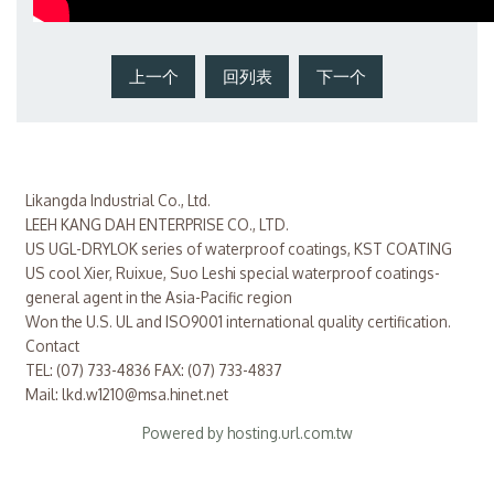
上一个
回列表
下一个
Likangda Industrial Co., Ltd.
LEEH KANG DAH ENTERPRISE CO., LTD.
US UGL-DRYLOK series of waterproof coatings, KST COATING
US cool Xier, Ruixue, Suo Leshi special waterproof coatings-
general agent in the Asia-Pacific region
Won the U.S. UL and ISO9001 international quality certification.
Contact
TEL: (07) 733-4836 FAX: (07) 733-4837
Mail: lkd.w1210@msa.hinet.net
Powered by hosting.url.com.tw