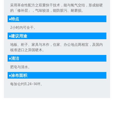
采用革命性配方之双重快干技术，能与氧气交结，形成较硬
的「修补层」，气味较淡，能防脏污、耐磨损。
♦特点
2小时内可全干。
♦建议用途
地板、柜子、家具与木作，住家、办公地点两相宜，及国内
核准进口之异国硬木。
♦清洁
肥皂与清水。
♦涂布面积
每加仑约11.24~14坪。