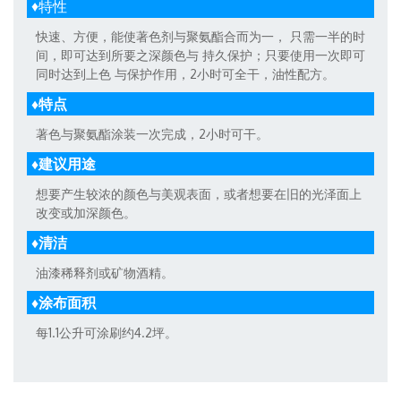
♦特性
快速、方便，能使著色剂与聚氨酯合而为一， 只需一半的时
间，即可达到所要之深颜色与 持久保护；只要使用一次即可
同时达到上色 与保护作用，2小时可全干，油性配方。
♦特点
著色与聚氨酯涂装一次完成，2小时可干。
♦建议用途
想要产生较浓的颜色与美观表面，或者想要在旧的光泽面上
改变或加深颜色。
♦清洁
油漆稀释剂或矿物酒精。
♦涂布面积
每1.1公升可涂刷约4.2坪。