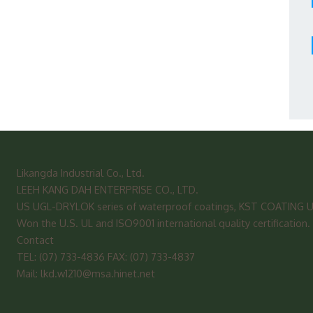
Likangda Industrial Co., Ltd.
LEEH KANG DAH ENTERPRISE CO., LTD.
US UGL-DRYLOK series of waterproof coatings, KST COATING US co
Won the U.S. UL and ISO9001 international quality certification.
Contact
TEL: (07) 733-4836 FAX: (07) 733-4837
Mail: lkd.w1210@msa.hinet.net