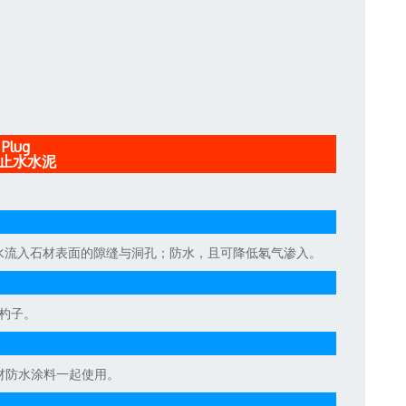
Plug
化止水水泥
水流入石材表面的隙缝与洞孔；防水，且可降低氡气渗入。
量杓子。
材防水涂料一起使用。