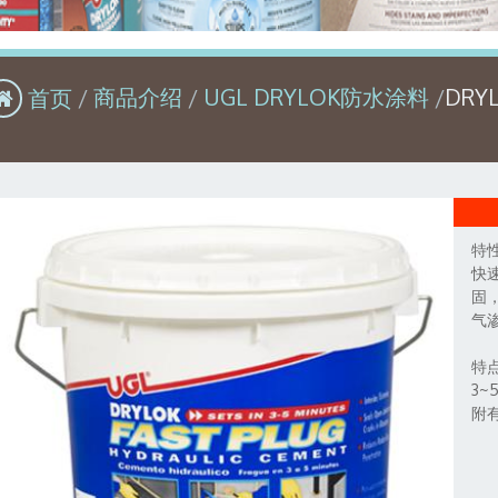
首页
商品介绍
UGL DRYLOK防水涂料
DR
特
快
固
气
特
3
附