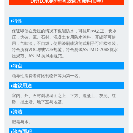
DRYLOK®
护壁乳胶防水涂料
(10
年
)
♦特性
保证即使在受压的情况下也能防水，可抗10psi之正、负水
压，为砖、瓦、石材、混凝土专用防水涂料，开罐即可使
用，气味淡，不自燃，使用漆刷或滚筒式刷子可轻松涂装，
符合所有VOC与或VOS规范，符合测试ASTM D-7088抗水
压规范、ASTM 抗风雨规范。
♦特点
领导性消费者评比刊物评等为第一名。
♦建议用途
室内、外、石材斜坡墙面之上、下方、混凝土、灰泥、红
砖、挡土墙、地下室与地基。
♦清洁
肥皂与水。
♦涂布面积