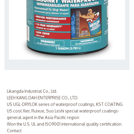
Likangda Industrial Co., Ltd.
LEEH KANG DAH ENTERPRISE CO., LTD.
US UGL-DRYLOK series of waterproof coatings, KST COATING
US cool Xier, Ruixue, Suo Leshi special waterproof coatings-
general agent in the Asia-Pacific region
Won the U.S. UL and ISO9001 international quality certification.
Contact