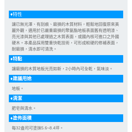
♦特性
讓已無光澤、有刮痕、磨損的木質材料，輕鬆地回復原來美
麗外觀，適用於已嚴重磨損的聚氨酯地板表面舊有透明漆、
亮光漆與其他已處理過之木質表面，或國內核可進口之外國
硬木。本產品採用雙重快乾技術，可形成較硬的修補表面，
耐磨損，清水即可清洗。
♦特點
讓磨損的木質地板光亮如新，2小時內可全乾，氣味淡。
♦建議用途
地板。
♦清潔
肥皂與清水。
♦塗佈面積
每32盎司可塗抹5.6~8.4坪。