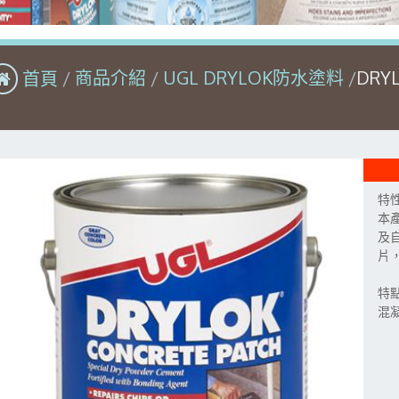
首頁
商品介紹
UGL DRYLOK防水塗料
DR
特
本
及
片
特
混