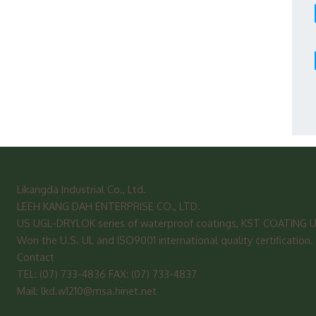
Likangda Industrial Co., Ltd.
LEEH KANG DAH ENTERPRISE CO., LTD.
US UGL-DRYLOK series of waterproof coatings, KST COATING US co
Won the U.S. UL and ISO9001 international quality certification.
Contact
TEL: (07) 733-4836 FAX: (07) 733-4837
Mail: lkd.w1210@msa.hinet.net