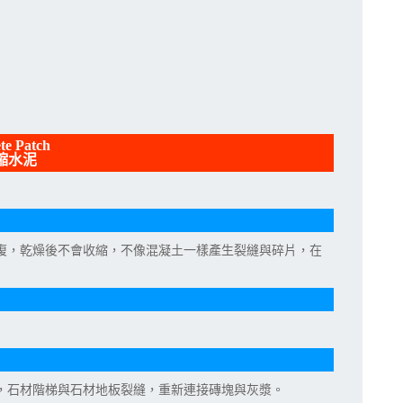
e Patch
收縮水泥
復，乾燥後不會收縮，不像混凝土一樣產生裂縫與碎片，在
，石材階梯與石材地板裂縫，重新連接磚塊與灰漿。