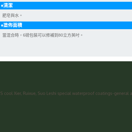
♦清潔
肥皂與水。
♦塗佈面積
當混合時，6磅包裝可以修補到80立方英吋。
ol Xier, Ruixue, Suo Leshi special waterproof coatings-general ag