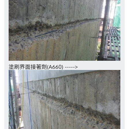
塗刷界面接著劑
(A660) ----->