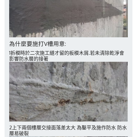
為什麼要施打
槽用意
V
:
拆模時於二次施工縫才留的板模木屑
若未清除乾淨會
1
.
影響防水層的接著
2
上下兩個樓層交接面落差太大
為鑿平及施作防水
防水
層易破裂