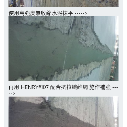
使用高強度無收縮水泥抹平
----->
再用
配合抗拉纖維網
施作補強
HENRY#107
---
-->