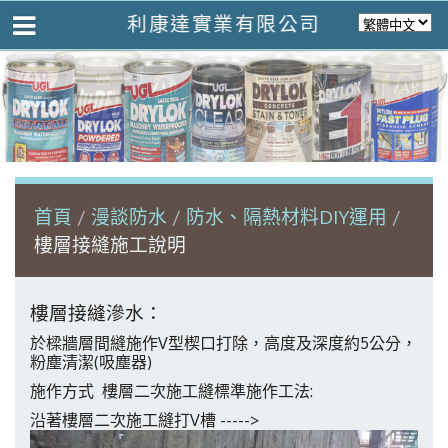
利康達實業有限公司
首頁
漫談防水
防水、隔熱材料DIY運用
樓層接縫施工說明
樓層接縫滲水：
於樑牆層間縫施作
型楔口打除，高度及深度約
公分，
V
5
粉塵清潔
吸塵器
(
)
施作方式
樓層二次施工縫標準施作工法
:
沿著樓層二次施工縫打
槽
V
----->